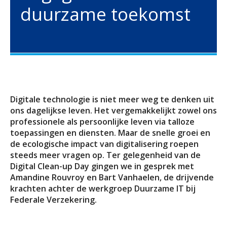
duurzame toekomst
Duurzaamheid
Polis Check
Bedrijfsleider
Uw bezittingen
Jobs
Uw financiën
Bedrijfsleider
Uw schadeaangifte
Polis Check
Uw werven
Uw financiën
Digitale technologie is niet meer weg te denken uit
ons dagelijkse leven. Het vergemakkelijkt zowel ons
Polis Check
professionele als persoonlijke leven via talloze
toepassingen en diensten. Maar de snelle groei en
de ecologische impact van digitalisering roepen
steeds meer vragen op. Ter gelegenheid van de
Digital Clean-up Day gingen we in gesprek met
Amandine Rouvroy en Bart Vanhaelen, de drijvende
krachten achter de werkgroep Duurzame IT bij
Federale Verzekering.