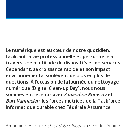
Durabilité
Check-up Assurances
Dirigeant d'entreprise
Vos biens
Jobs
Vos finances
Dirigeant d'entreprise
Votre déclaration de sinistre
Check-up Assurances
Vos chantiers
Le numérique est au cœur de notre quotidien,
Vos finances
facilitant la vie professionnelle et personnelle à
travers une multitude de dispositifs et de services.
Check-up Assurances
Cependant, sa croissance rapide et son impact
environnemental soulèvent de plus en plus de
questions. À l’occasion de la Journée du nettoyage
numérique (Digital Clean-up Day), nous nous
sommes entretenus avec
Amandine Rouvroy
et
Bart Vanhaelen
, les forces motrices de la Taskforce
Informatique durable chez Fédérale Assurance.
Amandine est notre
chief data officer
au sein de l’équipe