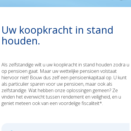
Jouw geld
Uw bezittingen
Polis Check
Uw pensioen
Uw koopkracht in stand
Duurzaamheid
Polis Check
houden.
ONDERNEMINGEN
Uw personeel
BOUWSECTOR
Als zelfstandige wilt u uw koopkracht in stand houden zodra u
op pensioen gaat. Maar uw wettelijke pensioen volstaat
hiervoor niet! Bouw dus zelf een pensioenkapitaal op. U kunt
Uw voertuigen
Uw personeel
Over ons
als particulier sparen voor uw pensioen, maar ook als
zelfstandige. Wat hebben onze oplossingen gemeen? Ze
Uw aansprakelijkheid
Uw voertuigen
Contact
vinden het evenwicht tussen rendement en veiligheid, en u
geniet meteen ook van een voordelige fiscaliteit*.
Uw bezittingen
Uw aansprakelijkheid
Newsroom
Bedrijfsleider
Uw bezittingen
Jobs