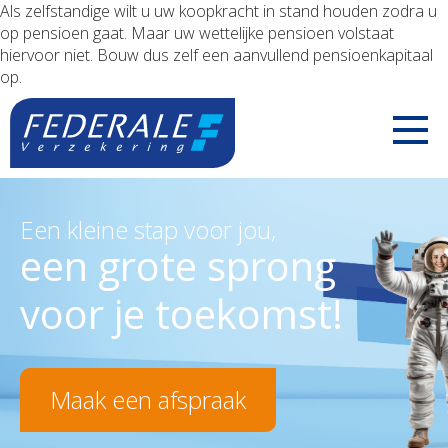
Als zelfstandige wilt u uw koopkracht in stand houden zodra u
op pensioen gaat. Maar uw wettelijke pensioen volstaat
hiervoor niet. Bouw dus zelf een aanvullend pensioenkapitaal
op.
PARTICULIEREN
Een kleine stap voor jou,
een grote sprong
Jouw mobiliteit
ZELFSTANDIGEN
voor je toekomst!
Jouw woning
Uw voertuigen
Jouw familie
Uw aansprakelijkheid
Maak een afspraak
Jouw pensioen
Uw inkomsten