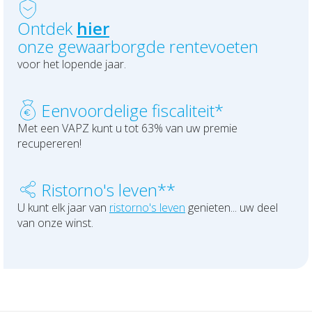
Uw financiën
Bedrijfsleider
Uw schadeaangifte
Ontdek
hier
onze gewaarborgde rentevoeten
Polis Check
Uw werven
voor het lopende jaar.
Uw financiën
Een
voordelige fiscaliteit*
Polis Check
Met een VAPZ kunt u tot 63% van uw premie
recupereren!
Ristorno's leven**
U kunt elk jaar van
ristorno's leven
genieten... uw deel
van onze winst.