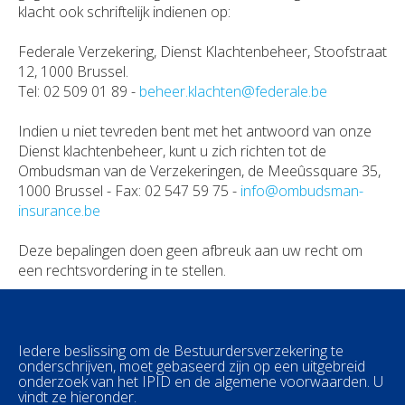
klacht ook schriftelijk indienen op:
Federale Verzekering, Dienst Klachtenbeheer, Stoofstraat
12, 1000 Brussel.
Tel: 02 509 01 89 -
beheer.klachten@federale.be
Indien u niet tevreden bent met het antwoord van onze
Dienst klachtenbeheer, kunt u zich richten tot de
Ombudsman van de Verzekeringen, de Meeûssquare 35,
1000 Brussel - Fax: 02 547 59 75 -
info@ombudsman-
insurance.be
Deze bepalingen doen geen afbreuk aan uw recht om
een rechtsvordering in te stellen.
Iedere beslissing om de Bestuurdersverzekering te
onderschrijven, moet gebaseerd zijn op een uitgebreid
onderzoek van het IPID en de algemene voorwaarden. U
vindt ze hieronder.