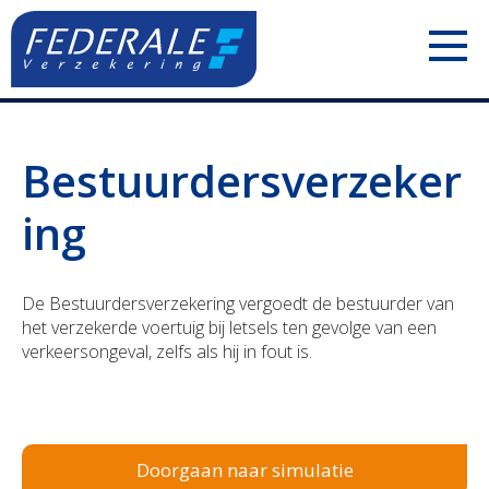
PARTICULIEREN
Bestuurdersverzeker
Jouw mobiliteit
ZELFSTANDIGEN
ing
Jouw woning
Uw voertuigen
ONDERNEMINGEN
Jouw familie
Uw aansprakelijkheid
Uw personeel
De Bestuurdersverzekering vergoedt de bestuurder van
het verzekerde voertuig bij letsels ten gevolge van een
Jouw pensioen
Uw inkomsten
Uw voertuigen
verkeersongeval, zelfs als hij in fout is.
Jouw geld
Uw bezittingen
Uw aansprakelijkheid
Polis Check
Uw pensioen
Uw bezittingen
Doorgaan naar simulatie