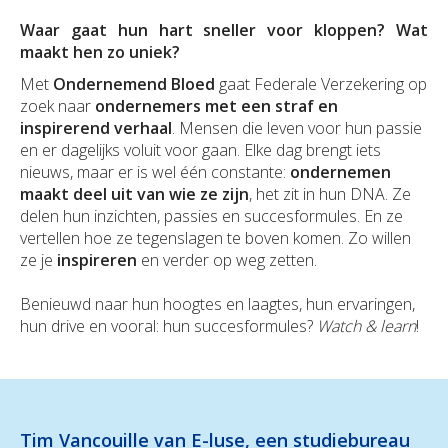
Duurzaamheid
Polis Check
Bedrijfsleider
Uw bezittingen
Waar gaat hun hart sneller voor kloppen? Wat
Jobs
maakt hen zo uniek?
Uw financiën
Bedrijfsleider
Uw schadeaangifte
Met
Ondernemend Bloed
gaat Federale Verzekering op
zoek naar
ondernemers met een straf en
inspirerend verhaal
. Mensen die leven voor hun passie
Polis Check
Uw werven
en er dagelijks voluit voor gaan. Elke dag brengt iets
nieuws, maar er is wel één constante:
ondernemen
Uw financiën
maakt deel uit van wie ze zijn
, het zit in hun DNA. Ze
delen hun inzichten, passies en succesformules. En ze
Polis Check
vertellen hoe ze tegenslagen te boven komen. Zo willen
ze je
inspireren
en verder op weg zetten.
Benieuwd naar hun hoogtes en laagtes, hun ervaringen,
hun drive en vooral: hun succesformules?
Watch & learn
!
Tim Vancouille van E-luse, een studiebureau