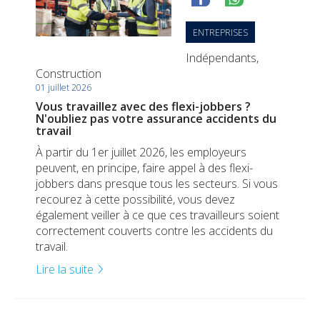
Durabilité
Check-up Assurances
Dirigeant d'entreprise
Vos biens
Jobs
ENTREPRISES
Vos finances
Dirigeant d'entreprise
Indépendants,
Votre déclaration de sinistre
Construction
01 juillet 2026
Check-up Assurances
Vos chantiers
Vous travaillez avec des flexi-jobbers ?
N'oubliez pas votre assurance accidents du
Vos finances
travail
À partir du 1er juillet 2026, les employeurs
Check-up Assurances
peuvent, en principe, faire appel à des flexi-
jobbers dans presque tous les secteurs. Si vous
recourez à cette possibilité, vous devez
également veiller à ce que ces travailleurs soient
correctement couverts contre les accidents du
travail.
Lire la suite