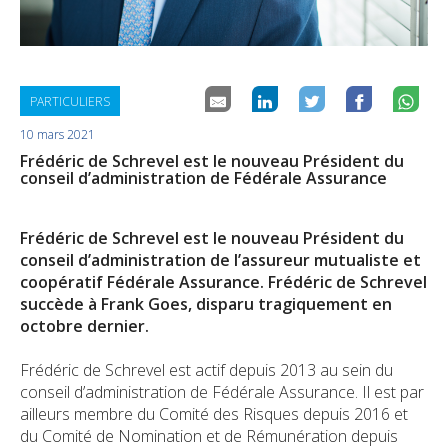
Durabilité
Check-up Assurances
Dirigeant d'entreprise
Vos biens
Jobs
Vos finances
Dirigeant d'entreprise
Votre déclaration de sinistre
PARTICULIERS
Check-up Assurances
Vos chantiers
10 mars 2021
Frédéric de Schrevel est le nouveau Président du
conseil d’administration de Fédérale Assurance
Vos finances
Check-up Assurances
Frédéric de Schrevel est le nouveau Président du
conseil d’administration de l’assureur mutualiste et
coopératif Fédérale Assurance. Frédéric de Schrevel
succède à Frank Goes, disparu tragiquement en
octobre dernier.
Frédéric de Schrevel est actif depuis 2013 au sein du
conseil d’administration de Fédérale Assurance. Il est par
ailleurs membre du Comité des Risques depuis 2016 et
du Comité de Nomination et de Rémunération depuis