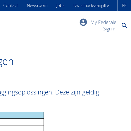
Contact
Newsroom
Jobs
Uw schadeaangifte
FR
My Federale
Sign in
gen
gingsoplossingen. Deze zijn geldig