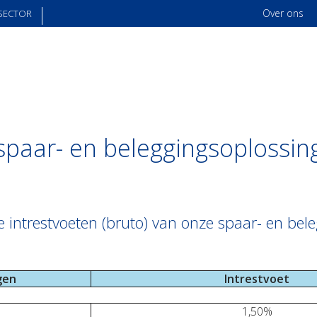
Over ons
SECTOR
spaar- en beleggingsoplossin
ntrestvoeten (bruto) van onze spaar- en beleg
gen
Intrestvoet
1,50%