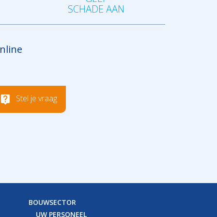
SCHADE AAN
nline
Stel je vraag
BOUWSECTOR
UW PERSONEEL