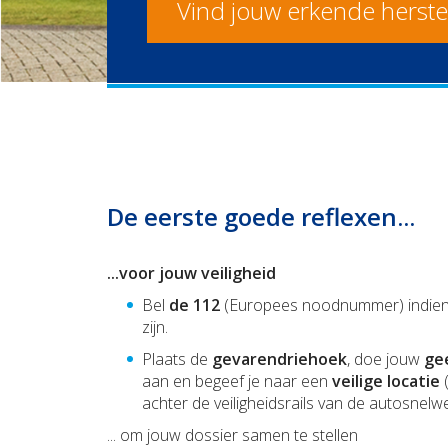
Vind jouw erkende herstel
De eerste goede reflexen...
...voor jouw veiligheid
Bel
de 112
(Europees noodnummer) indie
zijn.
Plaats de
gevarendriehoek
, doe jouw
gee
aan en begeef je naar een
veilige locatie
(
achter de veiligheidsrails van de autosnelwe
... om jouw dossier samen te stellen