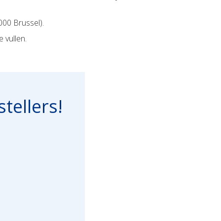
000 Brussel).
 vullen.
tellers!