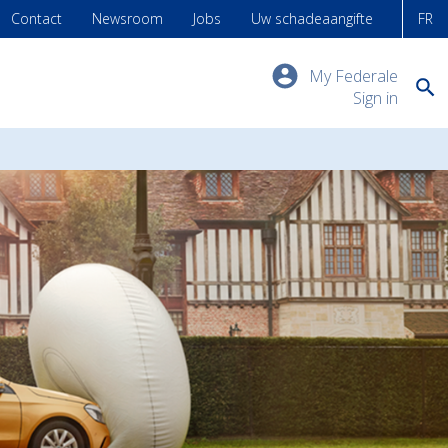
Contact
Newsroom
Jobs
Uw schadeaangifte
FR
My Federale
Sign in