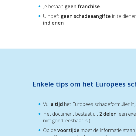
Je betaalt
geen franchise
.
U hoeft
g
een schadeaangifte
in te diene
indienen
Enkele tips om het Europees sch
Vul
altijd
het Europees schadeformulier in, z
Het document bestaat uit
2 delen
: een ex
niet goed leesbaar is!).
Op de
voorzijde
moet de informatie staan 