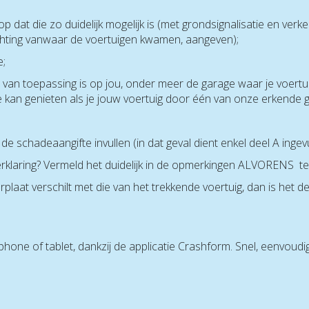
p dat die zo duidelijk mogelijk is (met grondsignalisatie en verk
 richting vanwaar de voertuigen kwamen, aangeven);
e;
e van toepassing is op jou, onder meer de garage waar je voertu
 kan genieten als je jouw voertuig door één van onze erkende ga
de schadeaangifte invullen (in dat geval dient enkel deel A ingev
rklaring? Vermeld het duidelijk in de opmerkingen ALVORENS te t
aat verschilt met die van het trekkende voertuig, dan is het d
one of tablet, dankzij de applicatie Crashform. Snel, eenvoudig 