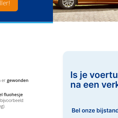
ler!
Is je voert
n er
gewonden
na een ver
l fluohesje
bijvoorbeeld:
g).
Bel onze bijsta