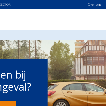
Over ons
SECTOR
en bij
ngeval?