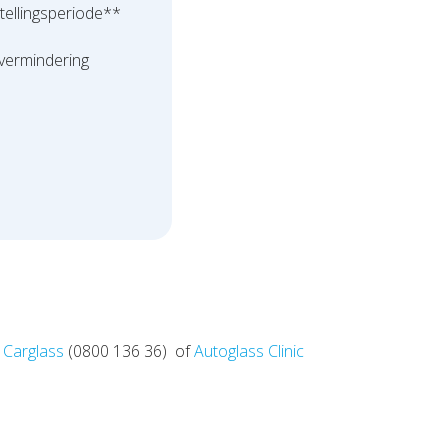
stellingsperiode**
 vermindering
t
Carglass
(
0800 136 36) of
Autoglass Clinic
.