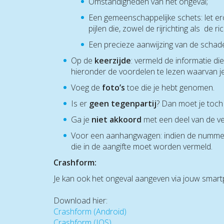
Omstandigheden van het ongeval;
Een gemeenschappelijke schets: let ero
pijlen die, zowel de rijrichting als de
Een precieze aanwijzing van de schad
Op de
keerzijde
: vermeld de informatie di
hieronder de voordelen te lezen waarvan je
Voeg de
foto’s
toe die je hebt genomen.
Is er
geen tegenpartij
? Dan moet je toch 
Ga je
niet akkoord
met een deel van de ve
Voor een aanhangwagen: indien de nummerpl
die in de aangifte moet worden vermeld.
Crashform:
Je kan ook het ongeval aangeven via jouw smartph
Download hier:
Crashform (Android)
Crashform (IOS)