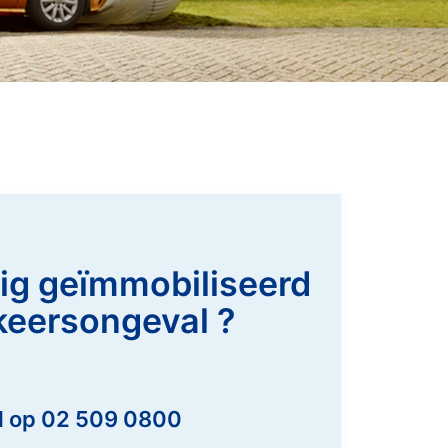
uig geïmmobiliseerd
keersongeval ?
nd op 02 509 0800