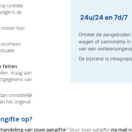
e
op (ontdek
volgens de
24u/24 en 7d/7
n, noteer hun
Ontdek de aangeboden d
wagen of camionette in 
 (voorheen
van een verkeersongeva
ituatie
De bijstand is inbegrep
e feiten
llen. Vraag aan
actgegevens van
dan onmiddellijk
 van het ongeval.
ngifte op?
ehandeling van jouw aangifte
? Stuur jouw aangifte
via mail 