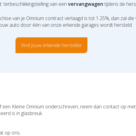
t: terbeschikkingstelling van een
vervangwagen
tijdens de her
anchise van je Omnium contract verlaagd is tot 1.25%, dan zal die
jouw auto door één van onze erkende garages wordt hersteld.
Vind jouw erkende hersteller
 of een Kleine Omnium onderschreven, neem dan contact op me
rijf dat gespecialiseerd is in glasbreuk
at op ons.