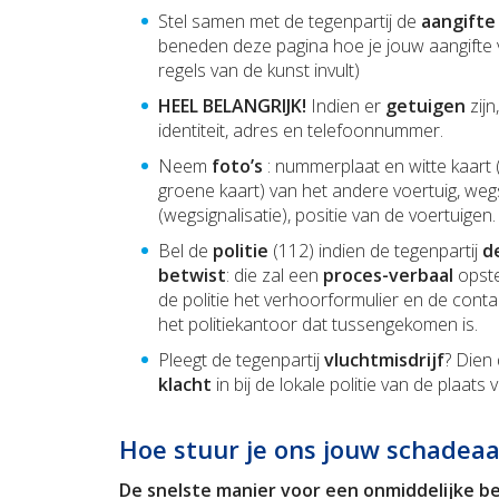
Stel samen met de tegenpartij de
aangift
beneden deze pagina hoe je jouw aangifte 
regels van de kunst invult)
HEEL BELANGRIJK!
Indien er
getuigen
zij
identiteit, adres en telefoonnummer.
Neem
foto’s
: nummerplaat en witte kaart
groene kaart) van het andere voertuig, wegs
(wegsignalisatie), positie van de voertuigen.
Bel de
politie
(112) indien de tegenpartij
d
betwist
: die zal een
proces-verbaal
opste
de politie het verhoorformulier en de cont
het politiekantoor dat tussengekomen is.
Pleegt de tegenpartij
vluchtmisdrijf
? Dien 
klacht
in bij de lokale politie van de plaats
Hoe stuur je ons jouw schadeaa
De snelste manier voor een onmiddelijke b