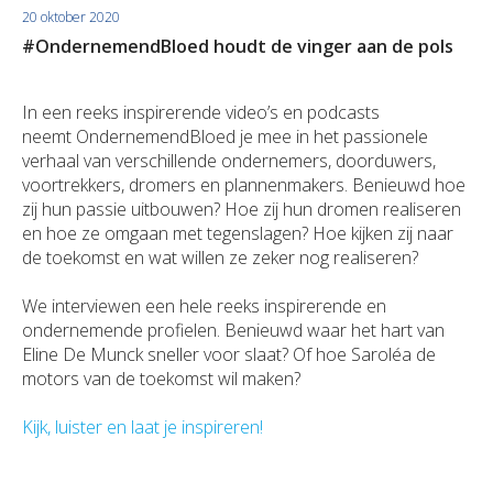
20 oktober 2020
Duurzaamheid
Polis Check
Bedrijfsleider
Uw bezittingen
Jobs
#OndernemendBloed houdt de vinger aan de pols
Uw financiën
Bedrijfsleider
Uw schadeaangifte
In een reeks inspirerende video’s en podcasts
neemt OndernemendBloed je mee in het passionele
Polis Check
Uw werven
verhaal van verschillende ondernemers, doorduwers,
voortrekkers, dromers en plannenmakers. Benieuwd hoe
Uw financiën
zij hun passie uitbouwen? Hoe zij hun dromen realiseren
en hoe ze omgaan met tegenslagen? Hoe kijken zij naar
Polis Check
de toekomst en wat willen ze zeker nog realiseren?
We interviewen een hele reeks inspirerende en
ondernemende profielen. Benieuwd waar het hart van
Eline De Munck sneller voor slaat? Of hoe Saroléa de
motors van de toekomst wil maken?
Kijk, luister en laat je inspireren!