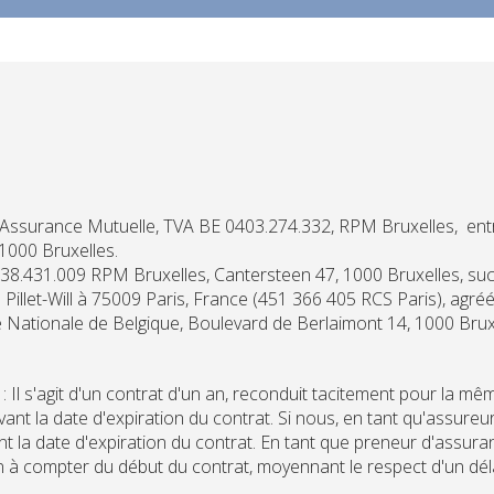
'Assurance Mutuelle, TVA BE 0403.274.332, RPM Bruxelles, ent
à 1000 Bruxelles.
38.431.009 RPM Bruxelles, Cantersteen 47, 1000 Bruxelles, suc
ue Pillet-Will à 75009 Paris, France (451 366 405 RCS Paris), ag
ue Nationale de Belgique, Boulevard de Berlaimont 14, 1000 Brux
Il s'agit d'un contrat d'un an, reconduit tacitement pour la mê
ant la date d'expiration du contrat. Si nous, en tant qu'assur
nt la date d'expiration du contrat. En tant que preneur d'assura
an à compter du début du contrat, moyennant le respect d'un déla