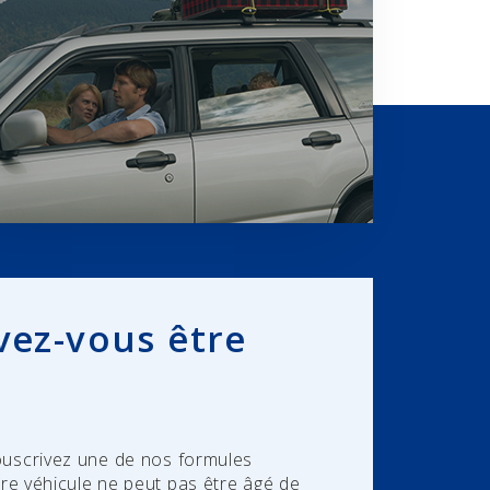
vez-vous être
uscrivez une de nos formules
tre véhicule ne peut pas être âgé de