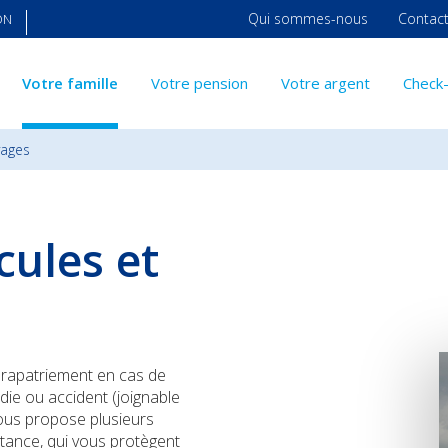
Qui sommes-nous
Contac
ON
Votre famille
Votre pension
Votre argent
Check
yages
cules et
 rapatriement en cas de
ie ou accident (joignable
ous propose plusieurs
stance, qui vous protègent