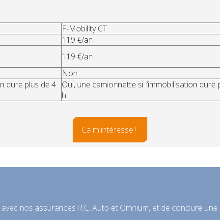
F-Mobility CT
119 €/an
119 €/an
Non
ion dure plus de 4
Oui, une camionnette si l’immobilisation dure 
h.
Ca m'intéresse !
re avec nos assurances R.C. Auto et Omnium, et de conclure une