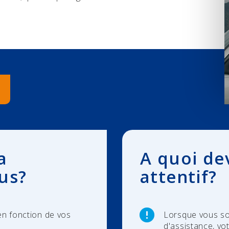
a
A quoi de
us?
attentif?
en fonction de vos
Lorsque vous so
d'assistance, vo