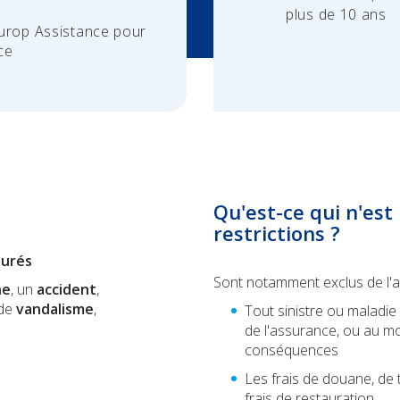
plus de 10 ans
Europ Assistance pour
ce
Qu'est-ce qui n'est 
restrictions ?
surés
Sont notamment exclus de l'a
ne
, un
accident
,
 de
vandalisme
,
Tout sinistre ou maladie
de l'assurance, ou au m
conséquences
Les frais de douane, de t
frais de restauration