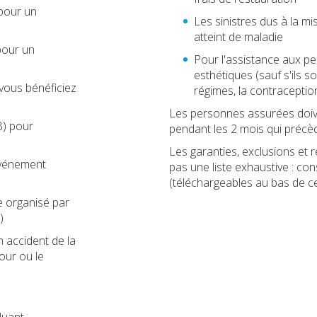
(pour un
Les sinistres dus à la m
atteint de maladie
pour un
Pour l'assistance aux pe
esthétiques (sauf s'ils 
 vous bénéficiez
régimes, la contraception, 
Les personnes assurées doiven
B) pour
pendant les 2 mois qui précè
Les garanties, exclusions et 
événement
pas une liste exhaustive : con
(téléchargeables au bas de ce
 organisé par
)
 accident de la
tour ou le
luant