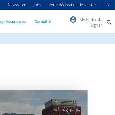
t
Newsroom
Jobs
Votre déclaration de sinistre
NL
My Federale
-up Assurances
Durabilité
Sign in