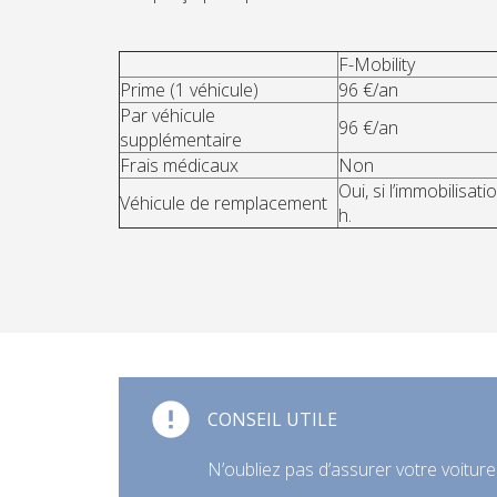
F-Mobility
Prime (1 véhicule)
96 €/an
Par véhicule
96 €/an
supplémentaire
Frais médicaux
Non
Oui, si l’immobilisat
Véhicule de remplacement
h.
CONSEIL UTILE
N’oubliez pas d’assurer votre voitu