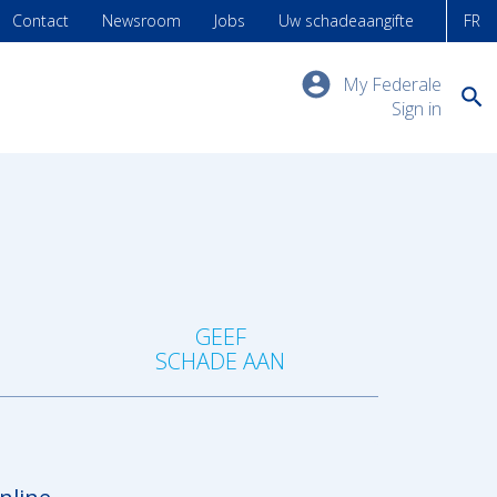
Contact
Newsroom
Jobs
Uw schadeaangifte
FR
My Federale
Sign in
?
GEEF
SCHADE AAN