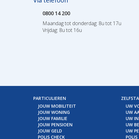
Via telefoon
0800 14 200
Maandag tot donderdag: 8u tot 17u
Vrijdag: 8u tot 16u
PARTICULIEREN
ZELFST
JOUW MOBILITEIT
UW V
JOUW WONING
UW AA
JOUW FAMILIE
UW I
JOUW PENSIOEN
UW BE
JOUW GELD
UW P
POLIS CHECK
POLIS