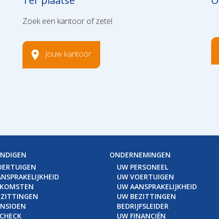
Ter plaatse
O
Zoek een kantoor of zetel
Jouw kantoor
ANDIGEN
ONDERNEMINGEN
OERTUIGEN
UW PERSONEEL
NSPRAKELIJKHEID
UW VOERTUIGEN
NKOMSTEN
UW AANSPRAKELIJKHEID
ZITTINGEN
UW BEZITTINGEN
ENSIOEN
BEDRIJFSLEIDER
 CHECK
UW FINANCIËN