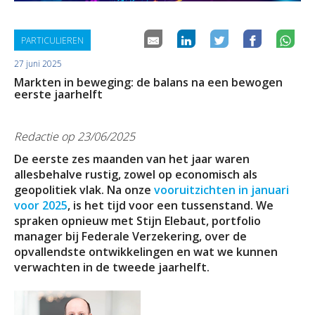
Duurzaamheid
Polis Check
Bedrijfsleider
Uw bezittingen
Jobs
PARTICULIEREN
Uw financiën
Bedrijfsleider
Uw schadeaangifte
27 juni 2025
Markten in beweging: de balans na een bewogen
Polis Check
Uw werven
eerste jaarhelft
Uw financiën
Redactie op 23/06/2025
De eerste zes maanden van het jaar waren
Polis Check
allesbehalve rustig, zowel op economisch als
geopolitiek vlak. Na onze
vooruitzichten in januari
voor 2025
, is het tijd voor een tussenstand. We
spraken opnieuw met Stijn Elebaut, portfolio
manager bij Federale Verzekering, over de
opvallendste ontwikkelingen en wat we kunnen
verwachten in de tweede jaarhelft.