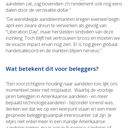
aandelen zat, zag bovendien z’n rendement ook nog eens
dalen door de verzwakte dollar.”
“De wereldwijde aandelenmarkten kregen evenwel begin
april een zware dreun te verwerken als gevolg van
“Liberation Day”, maar herstelden sindsdien van deze
inzinking. Toch blijft het vertrouwen broos en moeten we
de exacte impact ervan nog zien. Er is nog geen globaal
handelsakkoord en de markten blijven nerveus.”
Wat betekent dit voor beleggers?
“Een voorzichtigere houding naar aandelen toe, lijkt ons
momenteel zeker niet misplaatst. Waarbij de voorbije
jaren beleggen in Amerikaanse aandelen - en meer
bepaald technologieaandelen - bijzonder lonend was,
denken we dat we op een keerpunt staan en een meer
gespreide beleggingsaanpak interessanter zal zijn. Je
eitjes niet enkel meer in een mandje Amerikaanse
aandelen leggen, maar ook in Europese aandelen of