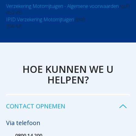
Verzekering Motorrijtuigen - Algemene voorwaarden
(pdf)
462 KB
IPID Verzekering Motorrijtuigen
(pdf)
356 KB
HOE KUNNEN WE U
HELPEN?
CONTACT OPNEMEN
Via telefoon
0800 14 200