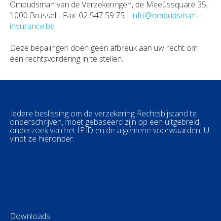
Ombudsman van de Verzekeringen, de Meeûssquare 35,
1000 Brussel - Fax: 02 547 59 75 -
info@ombudsman-
insurance.be
Deze bepalingen doen geen afbreuk aan uw recht om
een rechtsvordering in te stellen.
Iedere beslissing om de verzekering Rechtsbijstand te
onderschrijven, moet gebaseerd zijn op een uitgebreid
onderzoek van het IPID en de algemene voorwaarden. U
vindt ze hieronder.
Downloads