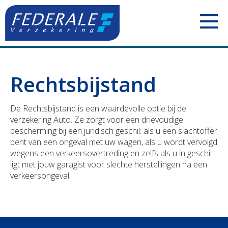
PARTICULIEREN
Rechtsbijstand
Jouw mobiliteit
ZELFSTANDIGEN
De Rechtsbijstand is een waardevolle optie bij de
Jouw woning
Uw voertuigen
ONDERNEMINGEN
verzekering Auto. Ze zorgt voor een drievoudige
bescherming bij een juridisch geschil: als u een slachtoffer
Jouw familie
Uw aansprakelijkheid
Uw personeel
BOUWSECTOR
bent van een ongeval met uw wagen, als u wordt vervolgd
wegens een verkeersovertreding en zelfs als u in geschil
Jouw pensioen
Uw inkomsten
Uw voertuigen
Uw personeel
ligt met jouw garagist voor slechte herstellingen na een
verkeersongeval.
Jouw geld
Uw bezittingen
Uw aansprakelijkheid
Uw voertuigen
Polis Check
Uw pensioen
Uw bezittingen
Uw aansprakelijkheid