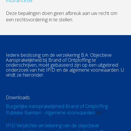
insurance.be
Deze bepalingen doen geen afbreuk aan uw recht om
een rechtsvordering in te stellen.
Iedere beslissing om de verzekering B.A. Objectieve
Aansprakelijkheid bij Brand of Ontploffing te
onderschrijven, moet gebaseerd zijn op een uitgebreid
onderzoek van het IPID en de algemene voorwaarden. U
vindt ze hieronder.
Downloads
Burgerlijke Aansprakelijkheid Brand of Ontploffing
Publieke Ruimten - Algemene voorwaarden
(pdf)
216 KB
IPID Verplichte verzekering van de objectieve