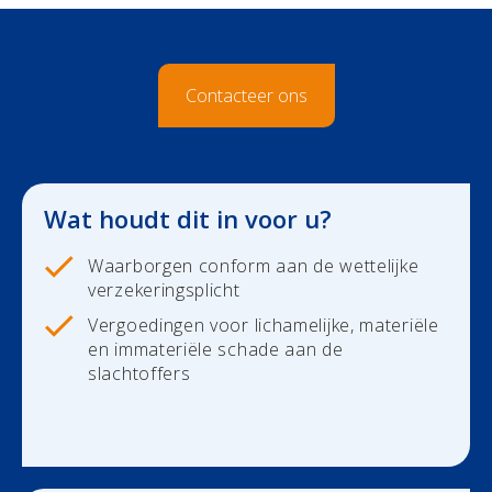
Duurzaamheid
Polis Check
Bedrijfsleider
Uw bezittingen
Uw financiën
Bedrijfsleider
Contacteer ons
Polis Check
Uw werven
Uw financiën
Wat houdt dit in voor u?
Polis Check
Waarborgen conform aan de wettelijke
verzekeringsplicht
Over ons
Vergoedingen voor lichamelijke, materiële
en immateriële schade aan de
Contact
slachtoffers
Newsroom
Jobs