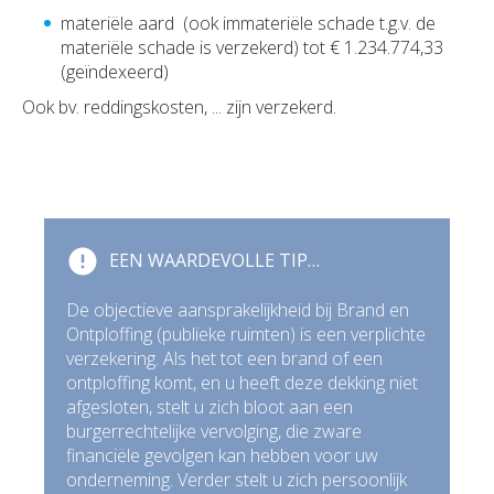
materiële aard (ook immateriële schade t.g.v. de
materiële schade is verzekerd) tot € 1.234.774,33
(geïndexeerd)
Ook bv. reddingskosten, ... zijn verzekerd.
EEN WAARDEVOLLE TIP…
De objectieve aansprakelijkheid bij Brand en
Ontploffing (publieke ruimten) is een verplichte
verzekering. Als het tot een brand of een
ontploffing komt, en u heeft deze dekking niet
afgesloten, stelt u zich bloot aan een
burgerrechtelijke vervolging, die zware
financiële gevolgen kan hebben voor uw
onderneming. Verder stelt u zich persoonlijk