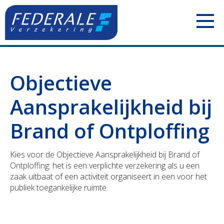
PARTICULIEREN
Objectieve
Jouw mobiliteit
ZELFSTANDIGEN
Aansprakelijkheid bij
Jouw woning
Uw voertuigen
ONDERNEMINGEN
Brand of Ontploffing
Jouw familie
Uw aansprakelijkheid
Uw personeel
BOUWSECTOR
Kies voor de Objectieve Aansprakelijkheid bij Brand of
Jouw pensioen
Uw inkomsten
Uw voertuigen
Uw personeel
Ontploffing: het is een verplichte verzekering als u een
zaak uitbaat of een activiteit organiseert in een voor het
Jouw geld
Uw bezittingen
Uw aansprakelijkheid
Uw voertuigen
publiek toegankelijke ruimte.
Polis Check
Uw pensioen
Uw bezittingen
Uw aansprakelijkheid