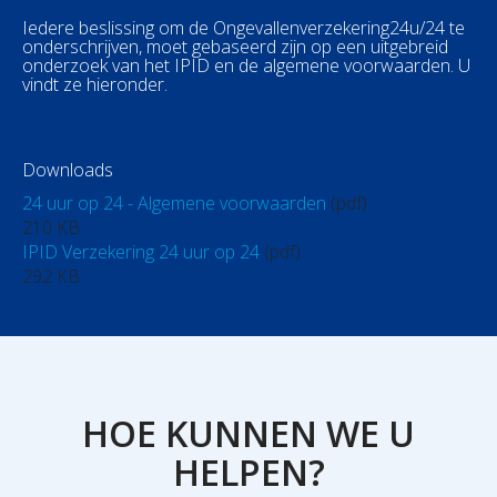
Iedere beslissing om de Ongevallenverzekering24u/24 te
onderschrijven, moet gebaseerd zijn op een uitgebreid
onderzoek van het IPID en de algemene voorwaarden. U
vindt ze hieronder.
Downloads
24 uur op 24 - Algemene voorwaarden
(pdf)
210 KB
IPID Verzekering 24 uur op 24
(pdf)
292 KB
HOE KUNNEN WE U
HELPEN?