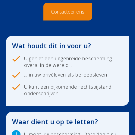
Duurzaamheid
Polis Check
Bedrijfsleider
Uw bezittingen
Contacteer ons
Uw financiën
Bedrijfsleider
Polis Check
Uw werven
Wat houdt dit in voor u?
Uw financiën
U geniet een uitgebreide bescherming
overal in de wereld...
Polis Check
... in uw privéleven als beroepsleven
Over ons
U kunt een bijkomende rechtsbijstand
onderschrijven
Contact
Newsroom
Waar dient u op te letten?
Jobs
U moet uw bescherming uitbreiden als u