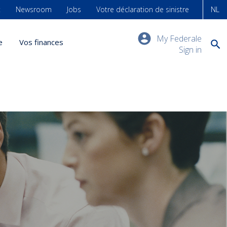
t
Newsroom
Jobs
Votre déclaration de sinistre
NL
My Federale
e
Vos finances
Sign in