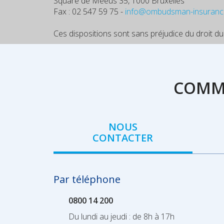
Square de Meeûs 35, 1000 Bruxelles
Fax : 02 547 59 75 -
info@ombudsman-insuranc
Ces dispositions sont sans préjudice du droit du
COMME
NOUS
CONTACTER
Par téléphone
0800 14 200
Du lundi au jeudi : de 8h à 17h