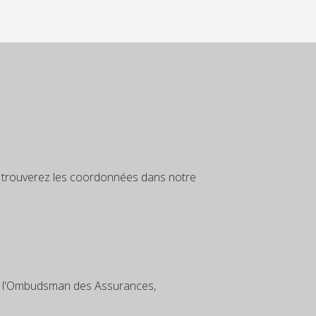
us trouverez les coordonnées dans notre
 à l'Ombudsman des Assurances,