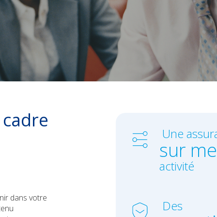
 cadre
Une assur
sur me
activité
nir dans votre
Des
tenu