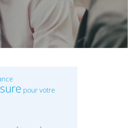
ance
sure
pour votre