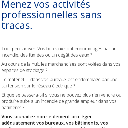
Menez vos activités
Durabilité
Check-up Assurances
Dirigeant d'entreprise
Vos biens
professionnelles sans
tracas.
Vos finances
Dirigeant d'entreprise
Check-up Assurances
Vos chantiers
Tout peut arriver. Vos bureaux sont endommagés par un
Vos finances
incendie, des fumées ou un dégât des eaux ?
Au cours de la nuit, les marchandises sont volées dans vos
Check-up Assurances
espaces de stockage ?
Le matériel IT dans vos bureaux est endommagé par une
Qui sommes-nous
surtension sur le réseau électrique ?
Et que se passera-t-il si vous ne pouvez plus rien vendre ou
Contact
produire suite à un incendie de grande ampleur dans vos
bâtiments ?
Newsroom
Vous souhaitez non seulement protéger
adéquatement vos bureaux, vos bâtiments, vos
Jobs